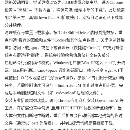
网络波动明显，尝试更换DNS为8.8.8.8或重启路由器。进入Chrome
设置→“高级”→“下载内容”，确保勾选“继续中断的下载”。此功能需
配合第三方工具如DownThemAll扩展使用，支持自动识别已下载部
分并续传。
清理缓存与重置下载状态。按`Ctrl+Shift+Delete`清除浏览数据，重
点勾选“缓存的图像和文件”“Cookie和其他站点数据”。关闭浏览器后
重新访问下载页面，或在下载管理器（快捷键`Ctrl+J`）中找到暂停
任务右键选择“继续”，系统会校验哈希值后仅补全缺失部分。
启用命令行强制续传模式。Windows用户按`Win+R`输入`cmd`打开终
端，Mac用户通过`Cmd+Space`调出终端窗口，输入指令`wget -c [下
载链接] -O "[本地路径]"`执行续传操作。参数`-c`专门用于恢复中断
任务，若需控制速度可追加`--limit-rate=5M`防止过度占用带宽。完
成后手动删除临时文件（如`.crdownload`后缀的文件）。
安装专业扩展增强功能。访问Chrome应用商店安装DownThemAll等
工具，在扩展设置中勾选“启用HTTP/HTTPS协议的断点续传”。当
大体积文件因断电中断时，重启后扩展会自动检测本地残留的临时
文件（通常以`.part`为后缀），并弹出提示询问是否继续下载。