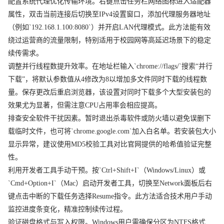
配置系统代理优化传输环境。右键点击任务栏网络图标进入适配器
属性，双击当前连接后切换至IPv4设置窗口，添加代理服务器地址
（例如`192.168.1.100:8080`）并开启LAN代理模式。此方法能有效
绕过运营商的流量限制，特别适用于校园网等高延迟场景下的稳定
续传需求。
调整并行线程数提升效率。在地址栏输入`chrome://flags/`搜索“并行
下载”，将默认参数值从4修改为8以增加多文件同时下载的线程数
量。保存更改后重启浏览器，该设置对同时下载多个大型安装包的
效果尤为显著，但需注意CPU占用率会相应提高。
排查安全软件干扰因素。暂时退出杀毒软件或防火墙以避免误删下
载临时文件，也可将`chrome.google.com`加入白名单。若安装包大小
显示异常，建议使用MD5校验工具对比官网提供的哈希值验证完整
性。
利用开发者工具手动干预。按`Ctrl+Shift+I`（Windows/Linux）或
`Cmd+Option+I`（Mac）启动开发者工具，切换至Network面板后右
键点击中断的下载任务选择Resume指令。此方法适合技术用户手动
监控进度条变化，精准控制续传过程。
验证磁盘格式与写入权限。Windows用户需确保分区为NTFS格式