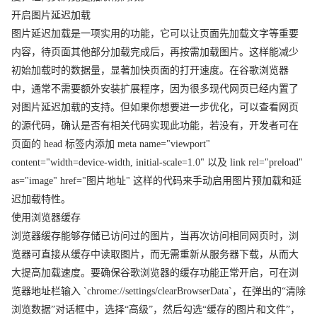
开启图片延迟加载
图片延迟加载是一项实用的功能，它可以让页面先加载文字等重要
内容，待页面其他部分加载完成后，再按需加载图片。这样能减少
初始加载时的数据量，显著加快页面的打开速度。在谷歌浏览器
中，通常不需要额外安装扩展程序，因为很多现代网页已经内置了
对图片延迟加载的支持。但如果你想要进一步优化，可以查看网页
的源代码，确认是否有相关代码实现此功能，若没有，开发者可在
页面的 head 标签内添加 meta name="viewport"
content="width=device-width, initial-scale=1.0" 以及 link rel="preload"
as="image" href="图片地址" 这样的代码来手动启用图片预加载和延
迟加载特性。
使用浏览器缓存
浏览器缓存能够存储已访问过的图片，当再次访问相同网页时，浏
览器可直接从缓存中读取图片，而无需重新从服务器下载，从而大
大提高加载速度。要确保谷歌浏览器的缓存功能正常开启，可在浏
览器地址栏输入 `chrome://settings/clearBrowserData`，在弹出的“清除
浏览数据”对话框中，选择“高级”，然后勾选“缓存的图片和文件”，