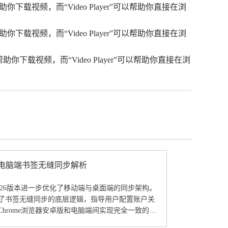
你下载视频，而“Video Player”可以帮助你直接在浏
你下载视频，而“Video Player”可以帮助你直接在浏
助你下载视频，而“Video Player”可以帮助你直接在浏
版与电脑端书签无缝同步解析
器2026版本进一步优化了移动端与桌面端的同步架构。
了书签无缝同步的底层逻辑，指导用户配置账户关
Chrome浏览器安卓版和电脑端间实现完全一致的收