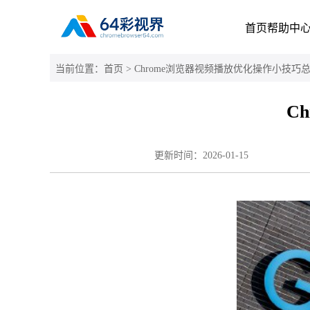
首页
帮助中
当前位置：
首页
> Chrome浏览器视频播放优化操作小技巧
C
更新时间：
2026-01-15