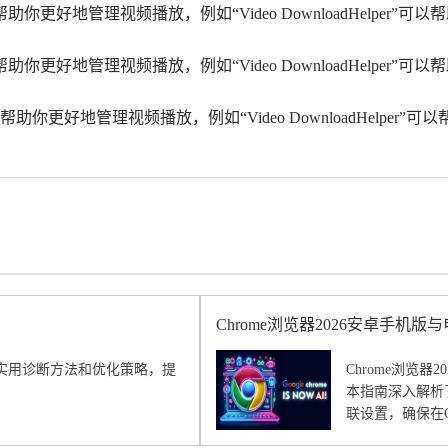
地管理视频播放，例如“Video DownloadHelper”可以帮助
地管理视频播放，例如“Video DownloadHelper”可以帮助
好地管理视频播放，例如“Video DownloadHelper”可以帮
Chrome浏览器2026安卓手机
实用诊断方法和优化策略，提
Chrome浏览
本指南深入解析
联设置，确保在
藏记录。