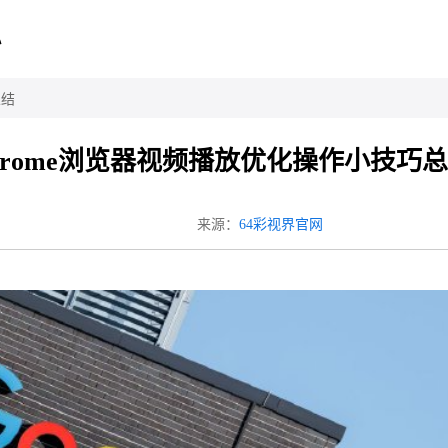
心
总结
hrome浏览器视频播放优化操作小技巧
来源：
64彩视界官网