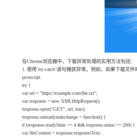
在Chrome浏览器中，下载异常处理的实用方法包括：
1. 使用`try-catch`语句捕获异常。例如，如果下载
javascript
try {
var url = "https://example.com/file.txt";
var response = new XMLHttpRequest();
response.open("GET", url, true);
response.onreadystatechange = function() {
if (response.readyState == 4 && response.status == 200) {
var fileContent = response.responseText;