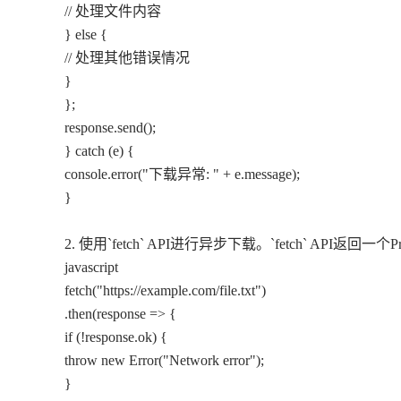
// 处理文件内容
} else {
// 处理其他错误情况
}
};
response.send();
} catch (e) {
console.error("下载异常: " + e.message);
}
2. 使用`fetch` API进行异步下载。`fetch` API返回一
javascript
fetch("https://example.com/file.txt")
.then(response => {
if (!response.ok) {
throw new Error("Network error");
}