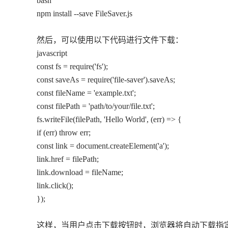
bash
npm install --save FileSaver.js
然后，可以使用以下代码进行文件下载：
javascript
const fs = require('fs');
const saveAs = require('file-saver').saveAs;
const fileName = 'example.txt';
const filePath = 'path/to/your/file.txt';
fs.writeFile(filePath, 'Hello World', (err) => {
if (err) throw err;
const link = document.createElement('a');
link.href = filePath;
link.download = fileName;
link.click();
});
这样，当用户点击下载按钮时，浏览器将自动下载指定的文