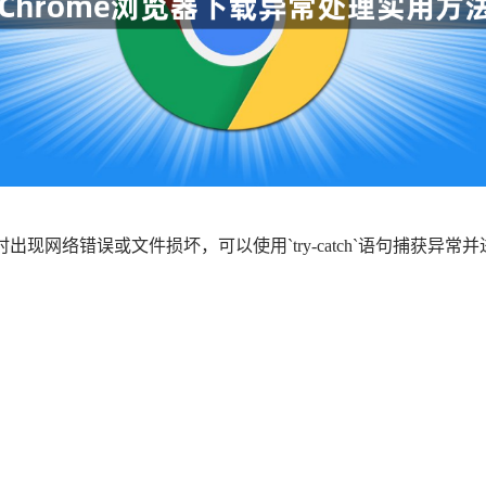
文件时出现网络错误或文件损坏，可以使用`try-catch`语句捕获异常