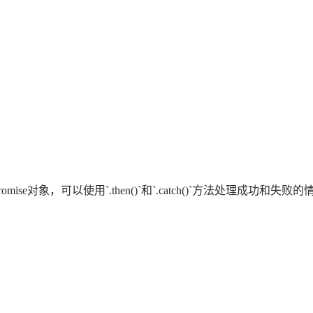
个Promise对象，可以使用`.then()`和`.catch()`方法处理成功和失败