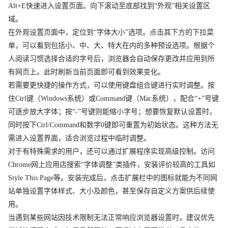
Alt+E快速进入设置页面。向下滚动至底部找到“外观”相关设置区
域。
在外观设置页面中，定位到“字体大小”选项。点击其下方的下拉菜
单，可以看到包括小、中、大、特大在内的多种预设选项。根据个
人阅读习惯选择合适的字号后，浏览器会自动保存更改并应用到所
有网页上。此时刷新当前页面即可看到效果变化。
若需要更快捷的操作方式，可以使用键盘组合键进行实时调整。按
住Ctrl键（Windows系统）或Command键（Mac系统），配合“+”号键
可逐步放大字体；按“-”号键则能缩小字号；想要恢复默认设置时，
同时按下Ctrl/Command和数字0键即可重置为初始状态。这种方法无
需进入设置界面，适合浏览过程中临时调整。
对于有特殊需求的用户，还可以通过扩展程序实现高级控制。访问
Chrome网上应用店搜索“字体调整”类插件，安装评价较高的工具如
Style This Page等。安装完成后，点击扩展栏中的图标就能为不同网
站单独设置字体样式、大小及颜色，甚至保存自定义方案供后续使
用。
当遇到某些网站因技术限制无法正常响应浏览器设置时，建议优先