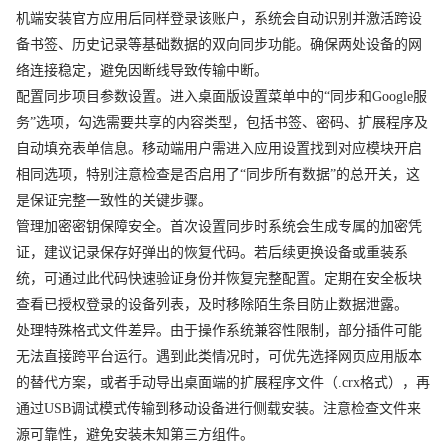
机端安装官方应用后同样登录该账户，系统会自动识别并激活跨设
备书签、历史记录等基础数据的双向同步功能。确保两处设备的网
络连接稳定，避免因断线导致传输中断。
配置同步项目参数设置。进入桌面版设置菜单中的“同步和Google服
务”选项，勾选需要共享的内容类型，包括书签、密码、扩展程序及
自动填充表单信息。移动端用户需进入应用设置找到对应模块开启
相同选项，特别注意检查是否启用了“同步所有数据”的总开关，这
是保证完整一致性的关键步骤。
管理加密密钥保障安全。首次设置同步时系统会生成专属的加密凭
证，建议记录保存好弹出的恢复代码。若后续更换设备或重装系
统，可通过此代码快速验证身份并恢复完整配置。定期在安全板块
查看已授权登录的设备列表，及时移除陌生条目防止数据泄露。
处理特殊格式文件差异。由于操作系统兼容性限制，部分插件可能
无法直接跨平台运行。遇到此类情况时，可优先选择网页应用版本
的替代方案，或者手动导出桌面端的扩展程序文件（.crx格式），再
通过USB调试模式传输到移动设备进行侧载安装。注意检查文件来
源可靠性，避免安装未知第三方组件。