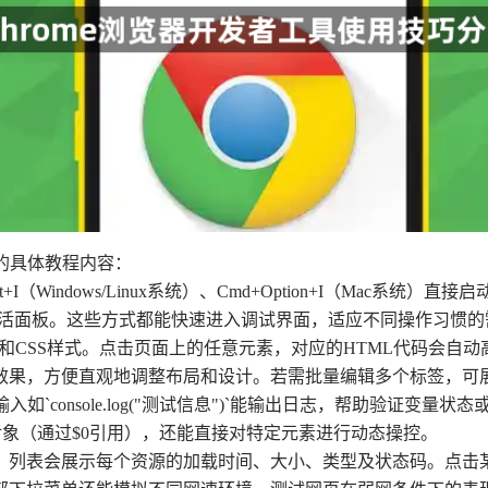
”的具体教程内容：
ift+I（Windows/Linux系统）、Cmd+Option+I（Ma
激活面板。这些方式都能快速进入调试界面，适应不同操作习惯的
和CSS样式。点击页面上的任意元素，对应的HTML代码会自
效果，方便直观地调整布局和设计。若需批量编辑多个标签，可
。输入如`console.log("测试信息")`能输出日志，帮助验
的对象（通过$0引用），还能直接对特定元素进行动态操控。
，列表会展示每个资源的加载时间、大小、类型及状态码。点击