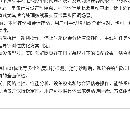
部下拉菜单还能模拟不同网速环境，测试网页在弱网条件下的表
图区后，单击行号设置暂停点，程序运行至此会自动中止，便于逐
模式尤其适合处理多线程交互或异步回调场景。
kies、本地存储和会话存储。用户可手动增删改查键值对，也可
续性。
录后执行一系列操作，停止时系统会分析渲染耗时、主线程任务
指导针对性优化方案制定。
动设备型号，实时预览网页在不同屏幕尺寸下的适配效果。结合
可访问性到SEO优化等多个维度进行检测。运行诊断后，系统会给出
前的全面体检。
、网络监控、性能分析、设备模拟和综合评估等操作，能够系统性
发场景并保持稳定性。用户可根据具体需求灵活选用合适方法组