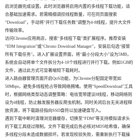
启浏览器完成设置。此时浏览器将启用内置的多线程下载功能，适
合基础加速需求。若需精细调控线程数量，可在同页面搜索
“Download”，手动将“并行下载任务数”调整为4-8线程，提升大文件
传输效率。
访问Chrome应用商店，搜索“多线程下载”类扩展程序。推荐安装
“IDM Integration”或“Chrono Download Manager”，安装后勾选“接管
所有下载任务”。进入扩展设置界面，将“最小分段大小”设为5MB，
系统会自动将单个文件拆分为4-10个线程进行并行下载。例如1GB的
文件，通过此方式可显著缩短下载耗时。
进入路由器管理页面开启QoS功能，为Chrome分配固定带宽如
50Mbps，避免多线程抢占导致网络拥堵。使用“SpeedDownload”工具
时，根据网络类型动态调整策略：电信宽带建议8线程，移动网络则
设为4线程，防止触发服务器反爬虫机制。同时关闭后台无关进程释
放资源，将下载路径指向SSD盘符以加速硬盘写入。
遇到下载中断时清理浏览器缓存，切换至“FDM”等支持模拟请求头
的下载工具绕过限制。文件下载完成后务必核对MD5哈希值，确保
多线程分段未造成数据损坏。若发现校验失败，需重新执行下载操