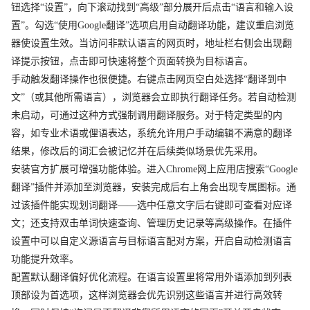
钮选择“设置”，向下滚动找到“高级”部分展开后点击“语言和输入设
置”。勾选“使用Google翻译”选项启用自动翻译功能，建议重启浏览
器使设置生效。当访问非默认语言的网页时，地址栏右侧会出现翻
译提示按钮，点击即可快速将整个页面转换为目标语言。
手动触发翻译操作也很便捷。右键点击网页空白处选择“翻译到中
文”（或其他所需语言），浏览器会立即执行翻译任务。若自动检测
未启动，可通过这种方式强制调用翻译服务。对于特定类型的内
容，如专业术语或俚语表达，系统允许用户手动编辑不满意的翻译
结果，修改后的词汇会被记忆并在后续类似场景优先采用。
安装官方扩展可增强功能体验。进入Chrome网上应用店搜索“Google
翻译”插件并添加至浏览器，安装完成后右上角会出现专属图标。通
过该插件能实现划词翻译——选中任意文字后右键即可查看对应译
文；还支持双击单词快速查询、管理历史记录等高级操作。在插件
设置中可以自定义源语言与目标语言配对方案，开启自动检测语言
功能提升效率。
配置默认翻译偏好优化流程。在语言设置里将常用外语添加到列表
顶部设为首选项，这样浏览器会优先识别这些语言并进行高效转