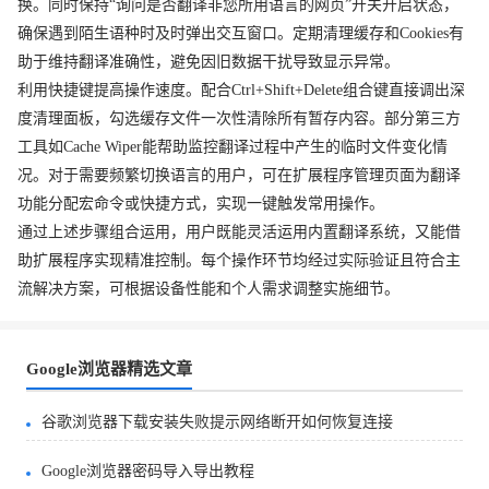
换。同时保持“询问是否翻译非您所用语言的网页”开关开启状态，
确保遇到陌生语种时及时弹出交互窗口。定期清理缓存和Cookies有
助于维持翻译准确性，避免因旧数据干扰导致显示异常。
利用快捷键提高操作速度。配合Ctrl+Shift+Delete组合键直接调出深
度清理面板，勾选缓存文件一次性清除所有暂存内容。部分第三方
工具如Cache Wiper能帮助监控翻译过程中产生的临时文件变化情
况。对于需要频繁切换语言的用户，可在扩展程序管理页面为翻译
功能分配宏命令或快捷方式，实现一键触发常用操作。
通过上述步骤组合运用，用户既能灵活运用内置翻译系统，又能借
助扩展程序实现精准控制。每个操作环节均经过实际验证且符合主
流解决方案，可根据设备性能和个人需求调整实施细节。
Google浏览器精选文章
谷歌浏览器下载安装失败提示网络断开如何恢复连接
Google浏览器密码导入导出教程