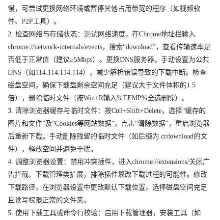
慢，可尝试更换网络环境或暂停其他占用带宽的程序（如视频软
件、P2P工具）。
2. 检查网络与存储状态：测试网络速度，在Chrome地址栏输入
chrome://network-internals/events，搜索“download”，查看传输速率是
否低于正常值（建议≥5Mbps）。更换DNS服务器，手动设置为公共
DNS（如114.114.114.114），减少解析错误导致的下载中断。检查
磁盘空间，确保下载盘剩余空间充足（建议大于文件体积的1.5
倍），删除临时文件（按Win+R输入%TEMP%全选删除）。
3. 清除浏览器缓存与临时文件：按Ctrl+Shift+Delete，选择“缓存的
图片和文件”及“Cookies等网站数据”，点击“清除数据”，重启浏览器
后重新下载。手动删除残留的临时文件（如后缀为.crdownload的文
件），释放空间并避免干扰。
4. 调整浏览器设置：禁用冲突插件，进入chrome://extensions/关闭广
告拦截、下载管理类扩展，排除插件篡改下载过程的可能性。修改
下载路径，在浏览器设置中更改默认下载位置，选择磁盘空间充足
且读写权限正常的文件夹。
5. 使用下载工具或命令行校验：启用下载管理器，安装工具（如