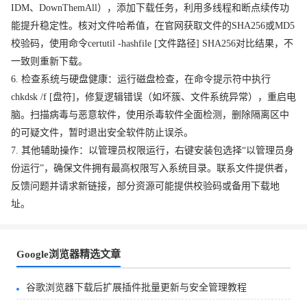
IDM、DownThemAll），添加下载任务，利用多线程和断点续传功
能提升稳定性。核对文件哈希值，在官网获取文件的SHA256或MD5
校验码，使用命令certutil -hashfile [文件路径] SHA256对比结果，不
一致则重新下载。
6. 检查系统与硬盘健康：运行磁盘检查，在命令提示符中执行
chkdsk /f [盘符]，修复逻辑错误（如坏簇、文件系统异常），重启电
脑。扫描病毒与恶意软件，使用杀毒软件全面检测，删除隔离区中
的可疑文件，暂时退出安全软件防止误杀。
7. 其他辅助操作：以管理员权限运行，右键安装包选择“以管理员身
份运行”，确保文件拥有最高权限写入系统目录。联系文件提供者，
反馈问题并请求新链接，部分资源可能提供校验码或备用下载地
址。
Google浏览器精选文章
谷歌浏览器下载后扩展插件批量更新与安全管理教程