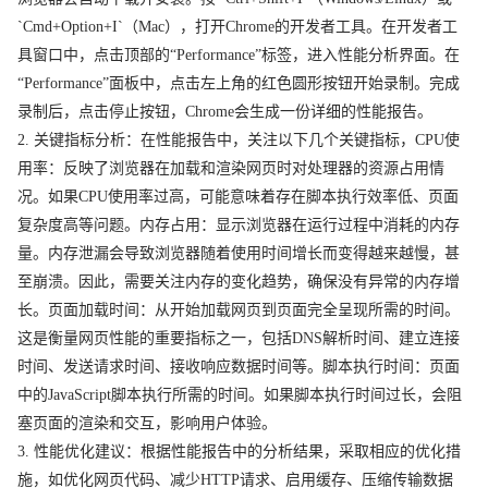
`Cmd+Option+I`（Mac），打开Chrome的开发者工具。在开发者工
具窗口中，点击顶部的“Performance”标签，进入性能分析界面。在
“Performance”面板中，点击左上角的红色圆形按钮开始录制。完成
录制后，点击停止按钮，Chrome会生成一份详细的性能报告。
2. 关键指标分析：在性能报告中，关注以下几个关键指标，CPU使
用率：反映了浏览器在加载和渲染网页时对处理器的资源占用情
况。如果CPU使用率过高，可能意味着存在脚本执行效率低、页面
复杂度高等问题。内存占用：显示浏览器在运行过程中消耗的内存
量。内存泄漏会导致浏览器随着使用时间增长而变得越来越慢，甚
至崩溃。因此，需要关注内存的变化趋势，确保没有异常的内存增
长。页面加载时间：从开始加载网页到页面完全呈现所需的时间。
这是衡量网页性能的重要指标之一，包括DNS解析时间、建立连接
时间、发送请求时间、接收响应数据时间等。脚本执行时间：页面
中的JavaScript脚本执行所需的时间。如果脚本执行时间过长，会阻
塞页面的渲染和交互，影响用户体验。
3. 性能优化建议：根据性能报告中的分析结果，采取相应的优化措
施，如优化网页代码、减少HTTP请求、启用缓存、压缩传输数据