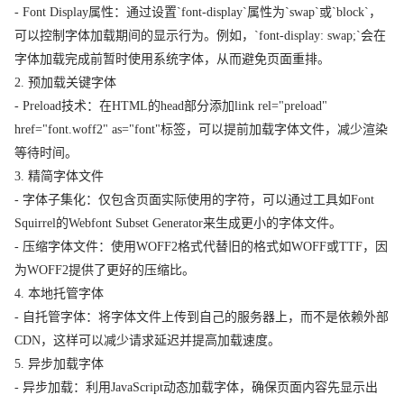
- Font Display属性：通过设置`font-display`属性为`swap`或`block`，
可以控制字体加载期间的显示行为。例如，`font-display: swap;`会在
字体加载完成前暂时使用系统字体，从而避免页面重排。
2. 预加载关键字体
- Preload技术：在HTML的head部分添加link rel="preload"
href="font.woff2" as="font"标签，可以提前加载字体文件，减少渲染
等待时间。
3. 精简字体文件
- 字体子集化：仅包含页面实际使用的字符，可以通过工具如Font
Squirrel的Webfont Subset Generator来生成更小的字体文件。
- 压缩字体文件：使用WOFF2格式代替旧的格式如WOFF或TTF，因
为WOFF2提供了更好的压缩比。
4. 本地托管字体
- 自托管字体：将字体文件上传到自己的服务器上，而不是依赖外部
CDN，这样可以减少请求延迟并提高加载速度。
5. 异步加载字体
- 异步加载：利用JavaScript动态加载字体，确保页面内容先显示出