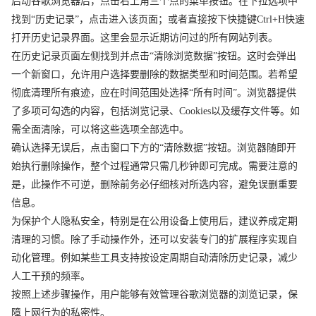
启动谷歌浏览器后，点击右上角三个点的菜单按钮。在下拉选项中
找到“历史记录”，点击进入该页面；或者直接按下快捷键Ctrl+H快速
打开历史记录界面。这里会显示近期访问过的所有网站列表。
在历史记录页面左侧找到并点击“清除浏览数据”按钮。这时会弹出
一个新窗口，允许用户选择要删除的数据类型和时间范围。若希望
彻底清理所有痕迹，应在时间范围处选择“所有时间”。浏览器提供
了多项可勾选的内容，包括浏览记录、Cookies以及缓存文件等。如
需全面清除，可以将这些选项全部选中。
确认选择无误后，点击窗口下方的“清除数据”按钮。浏览器随即开
始执行删除操作，整个过程通常只需几秒钟即可完成。需要注意的
是，此操作不可逆，删除前务必仔细核对所选内容，避免误删重要
信息。
为保护个人隐私安全，特别是在公用设备上使用后，建议养成定期
清理的习惯。除了手动操作外，还可以安装专门的扩展程序实现自
动化管理。例如某些工具支持按设定周期自动清除历史记录，减少
人工干预的频率。
按照上述步骤操作，用户能够有效管理谷歌浏览器的浏览记录，保
障上网行为的私密性。