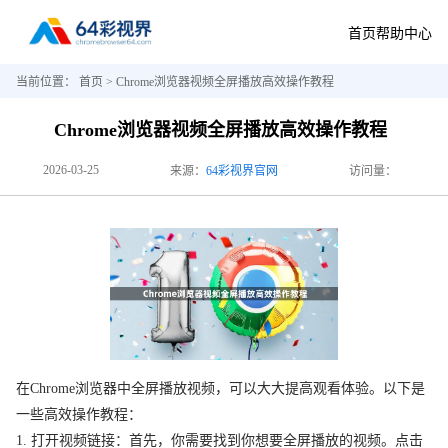
首页
帮助中心
当前位置：
首页
> Chrome浏览器视频全屏播放高效操作教程
Chrome浏览器视频全屏播放高效操作教程
2026-03-25
来源：
64彩视界官网
访问量：
在Chrome浏览器中全屏播放视频，可以大大提高观看体验。以下是
一些高效操作教程：
1. 打开视频链接：首先，你需要找到你想要全屏播放的视频。点击