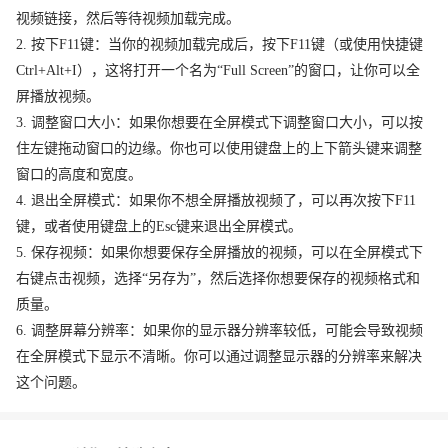
视频链接，然后等待视频加载完成。
2. 按下F11键：当你的视频加载完成后，按下F11键（或使用快捷键
Ctrl+Alt+I），这将打开一个名为“Full Screen”的窗口，让你可以全
屏播放视频。
3. 调整窗口大小：如果你想要在全屏模式下调整窗口大小，可以按
住左键拖动窗口的边缘。你也可以使用键盘上的上下箭头键来调整
窗口的高度和宽度。
4. 退出全屏模式：如果你不想全屏播放视频了，可以再次按下F11
键，或者使用键盘上的Esc键来退出全屏模式。
5. 保存视频：如果你想要保存全屏播放的视频，可以在全屏模式下
右键点击视频，选择“另存为”，然后选择你想要保存的视频格式和
质量。
6. 调整屏幕分辨率：如果你的显示器分辨率较低，可能会导致视频
在全屏模式下显示不清晰。你可以通过调整显示器的分辨率来解决
这个问题。