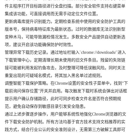
件主程序打开目标路径进行全盘扫描。部分安全软件支持右键菜单
集成该功能，可直接调用而无需手动定位文件位置。
更新病毒库提升识别能力。定期检查系统中使用的安全防护工具的
版本号，保持病毒特征库为最新状态。过时的数据库无法识别新型
变种木马，可能导致漏检情况发生。多数安全产品提供自动更新选
项，建议开启该功能确保防护时效性。
管理异常下载历史记录。通过地址栏输入`chrome://downloads/`进入
下载管理中心，定期清理长期未使用的旧文件条目。残留的失效链
接可能被利用发起钓鱼攻击，及时整理可降低误触风险。同时关注
重复出现的可疑域名模式，将其加入黑名单过滤规则。
调整智能下载保护策略。在Chrome设置的安全性子菜单中，找到“下
载前询问保存位置”开关并启用。每次触发下载时系统会弹出对话框
提示用户确认存储路径，此时可同步检查文件名是否符合预期规
范，避免自动保存到敏感目录引发安全隐患。
通过上述步骤逐步操作，用户能够系统性地强化Chrome浏览器的文
件下载安全防护机制。所有方法均基于官方技术支持文档推荐的实
践方式，结合行业公认的安全准则设计，无需第三方破解工具即可