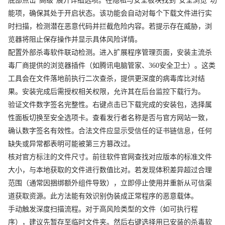
底部点击“高级”展开详细选项。在隐私与安全板块找到“安全浏览”功
能项，确保其处于开启状态。该功能会自动对每个下载文件进行实
时扫描，检测潜在恶意代码并拦截危险内容。若提示存在威胁，浏
览器将阻止保存操作并显示具体风险详情。
配置外部杀毒软件联动检测。进入扩展程序管理页面，安装主流杀
毒厂商提供的浏览器插件（如腾讯电脑管家、360安全卫士）。这类
工具会在文件落地前执行二次查杀，提供更深度的病毒库比对结
果。安装完成后需授权相关权限，允许其在后台监控下载行为。
验证文件数字签名完整性。右键点击已下载完成的安装包，选择属
性面板切换至安全选项卡。查看发行者名称是否与官方网站一致，
确认数字签名有效性。合法文件应显示受信任的证书链信息，任何
缺失或异常都表明可能被第三方篡改过。
核对官方标注的文件尺寸。前往软件官网查找对应版本的标准文件
大小，与本地获取的文件进行数值比对。若发现体积差异超过合理
范围（通常因捆绑额外组件导致），立即停止使用并重新从可信渠
道获取资源。此方法能有效识别伪装成正常程序的恶意载体。
手动触发深度扫描流程。对于高风险类型的文件（如可执行程
序），建议先暂存至临时文件夹。然后右键选择用已安装的杀毒软