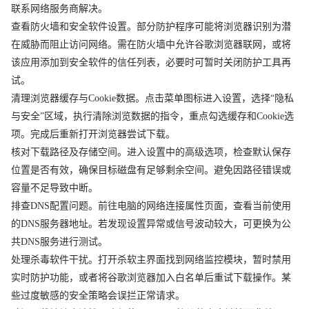
联系网络服务商解决。
查看防火墙和安全软件设置。部分防护程序可能将浏览器识别为潜
在威胁而阻止访问网络。需在防火墙中允许谷歌浏览器联网，或将
该应用添加到安全软件的信任列表，必要时可暂时关闭防护工具再
试。
清理浏览器缓存与Cookie数据。点击菜单图标进入设置，选择“隐私
与安全”区域，执行清除浏览数据的指令，重点勾选缓存和Cookie选
项。完成后重新打开浏览器尝试下载。
核对下载路径及存储空间。进入设置中的高级选项，检查默认保存
位置是否有效，确保目标磁盘有足够剩余空间。避免因路径错误或
容量不足导致中断。
排查DNS配置问题。前往电脑的网络连接属性页面，查看当前使用
的DNS服务器地址。若发现设置异常或信号波动较大，可更换为公
共DNS服务进行测试。
处理杀毒软件干扰。打开杀软主界面找到网络监控模块，暂时禁用
实时防护功能，或者将谷歌浏览器加入白名单后重试下载操作。某
些过度敏感的安全策略会误拦正常请求。