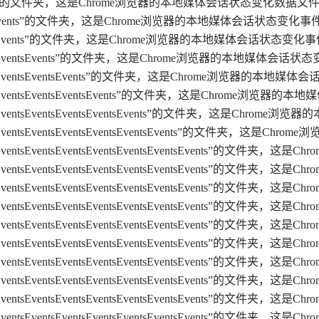
sChange”的文件夹，这是Chrome浏览器的本地媒体会话状态变化数据文
hangeEvents”的文件夹，这是Chrome浏览器的本地媒体会话状态变
ChangeEvents”的文件夹，这是Chrome浏览器的本地媒体会话状态
hangeEventsEvents”的文件夹，这是Chrome浏览器的本地媒体
hangeEventsEventsEvents”的文件夹，这是Chrome浏览器的
angeEventsEventsEventsEvents”的文件夹，这是Chrome
ngeEventsEventsEventsEventsEvents”的文件夹，这是C
geEventsEventsEventsEventsEventsEvents”的文件夹
geEventsEventsEventsEventsEventsEventsEvents
geEventsEventsEventsEventsEventsEventsEvents
geEventsEventsEventsEventsEventsEventsEvents
geEventsEventsEventsEventsEventsEventsEvents
geEventsEventsEventsEventsEventsEventsEvents
geEventsEventsEventsEventsEventsEventsEvents
geEventsEventsEventsEventsEventsEventsEvents
geEventsEventsEventsEventsEventsEventsEvents
geEventsEventsEventsEventsEventsEventsEvents
geEventsEventsEventsEventsEventsEventsEvents