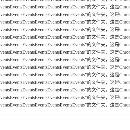
geEventsEventsEventsEventsEventsEventsEvents
geEventsEventsEventsEventsEventsEventsEvents
geEventsEventsEventsEventsEventsEventsEvents
geEventsEventsEventsEventsEventsEventsEvents
geEventsEventsEventsEventsEventsEventsEvents
geEventsEventsEventsEventsEventsEventsEvents
geEventsEventsEventsEventsEventsEventsEvents
geEventsEventsEventsEventsEventsEventsEvents
geEventsEventsEventsEventsEventsEventsEvents
geEventsEventsEventsEventsEventsEventsEvents
geEventsEventsEventsEventsEventsEventsEvents
geEventsEventsEventsEventsEventsEventsEvents
geEventsEventsEventsEventsEventsEventsEvents
eEventsEventsEventsEventsEventsEventsEvents”