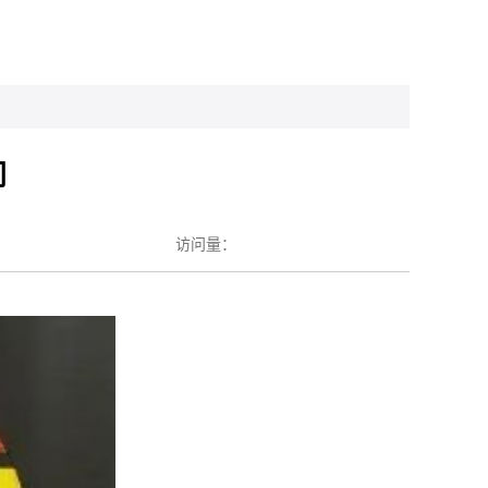
间
访问量：