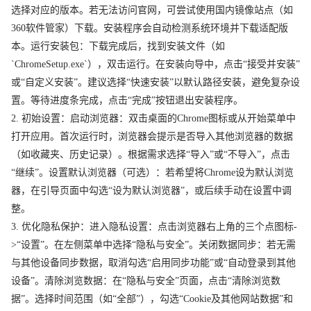
选择对应的版本。若无法访问官网，可尝试使用国内镜像站点（如
360软件管家）下载。安装程序会自动检测系统环境并下载适配版
本。运行安装包：下载完成后，找到安装文件（如
`ChromeSetup.exe`），双击运行。在安装向导中，点击“接受并安装”
或“自定义安装”。建议选择“快速安装”以默认路径安装，避免复杂设
置。等待进度条完成，点击“完成”按钮退出安装程序。
2. 初始设置：启动浏览器：双击桌面的Chrome图标或从开始菜单中
打开应用。首次运行时，浏览器会提示是否导入其他浏览器的数据
（如收藏夹、历史记录）。根据需求选择“导入”或“不导入”，点击
“继续”。设置默认浏览器（可选）：若希望将Chrome设为默认浏览
器，在引导页面中勾选“设为默认浏览器”，或后续手动在设置中调
整。
3. 优化隐私保护：进入隐私设置：点击浏览器右上角的三个点图标-
>“设置”。在左侧菜单中选择“隐私与安全”。关闭数据同步：若无需
与其他设备同步数据，取消勾选“启用同步功能”或“自动登录到其他
设备”。清除浏览数据：在“隐私与安全”页面，点击“清除浏览数
据”。选择时间范围（如“全部”），勾选“Cookie及其他网站数据”和