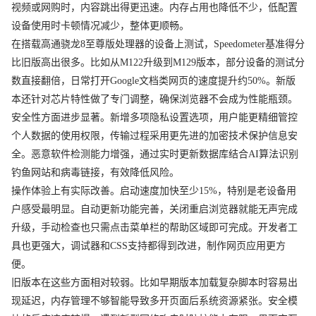
视频或网购时，内容跳出得更迅速。内存占用也降低不少，低配置
设备使用时卡顿情况减少，整体更顺畅。
在搭载高通骁龙8至尊版处理器的设备上测试，Speedometer基准得分
比旧版高出很多。比如从M122升级到M129版本，部分设备的测试分
数直接翻倍，日常打开Google文档类网页的速度提升约50%。新版
本还针对芯片特性做了专门调整，确保浏览器不会成为性能瓶颈。
安全性方面进步显著。新增多项隐私设置选项，用户能更精细管控
个人数据的使用权限，传输过程采用更先进的加密技术保护信息安
全。恶意软件检测能力增强，通过实时更新数据库结合AI算法识别
钓鱼网站和病毒链接，有效降低风险。
操作体验上有实际改善。启动速度加快至少15%，特别是老设备用
户感受最明显。自动更新功能完善，关闭重启浏览器就能无声完成
升级，手动检查也只需点击菜单栏的帮助区域即可完成。开发者工
具也更强大，调试器和CSS支持都得到改进，制作网页应用更方
便。
旧版本在这些方面相对较弱。比如早期版本加载复杂脚本时容易出
现延迟，内存管理不够智能导致多开页面后系统资源紧张。安全模