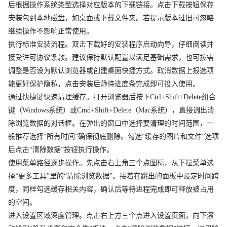
后根据操作系统类型选择对应版本的下载链接。点击下载按钮保存
安装包到本地磁盘，如桌面或下载文件夹。若提示版本过旧可忽略
继续操作不影响正常使用。
执行标准安装流程。双击下载好的安装程序启动向导，仔细阅读并
接受许可协议条款。建议保持默认配置以满足基础需求，也可按需
调整是否设为默认浏览器或创建桌面快捷方式。取消数据上报选项
能更好保护隐私，点击安装后静待进度条完成即可投入使用。
通过快捷键快速清理缓存。打开浏览器后按下Ctrl+Shift+Delete组合
键（Windows系统）或Cmd+Shift+Delete（Mac系统），直接调出清
除浏览数据的对话框。在弹出的窗口中选择要清理的时间范围，一
般推荐选择“所有时间”确保彻底删除。勾选“缓存的图片和文件”选项
后点击“清除数据”按钮执行操作。
使用菜单路径逐步操作。先点击右上角三个点图标，从下拉菜单选
择“更多工具”里的“清除浏览数据”。接着在跳出的面板中设定时间跨
度，同样勾选缓存相关内容，确认后等待进程完成即可释放被占用
的空间。
进入设置区域深度管理。点击右上方三个点进入设置页面，向下滚