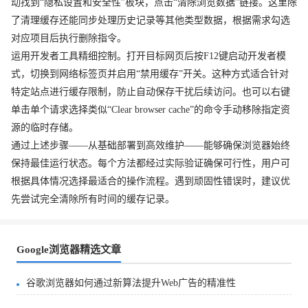
动找到“隐私设置和安全性”板块，点击“清除浏览数据”链接。这里除
了清理缓存还能同步处理历史记录等其他类型数据，根据需求勾选
对应项目后执行删除指令。
运用开发者工具精细控制。打开目标网页后按F12键启动开发者模
式，切换到网络标签页并启用“禁用缓存”开关。这种方式适合针对
特定站点进行缓存限制，防止自动保存干扰后续访问。也可以右键
单击单个请求选择类似“Clear browser cache”的命令手动移除指定资
源的临时存储。
通过上述步骤——从基础部署到高效维护——能够确保浏览器始终
保持最佳运行状态。每个方法都经过实际验证确保可行性，用户可
根据具体情况选择最适合的操作流程。遇到顽固性错误时，建议优
先尝试完全清除所有时间的缓存记录。
Google浏览器精选文章
谷歌浏览器如何通过新算法提升Web广告的精准性