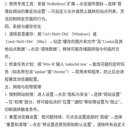
2. 使用专用工具：安装`NoRedirect`扩展→点击插件图标→选择“管
理此网站的重定向设置”→可自定义允许或禁止跳转的站点列表，灵
活控制特定页面的行为。
四、系统与缓存优化
1. 清除恶意缓存：按`Ctrl+Shift+Del`（Windows）或
`Cmd+Shift+Del`（Mac）→勾选“缓存的图片和文件”及“Cookie及其
他站点数据”→点击“清除数据”，移除可能存储跳转指令的临时文
件。
2. 检查任务计划：按`Win+R`输入`taskschd.msc`→查找可疑的定时任
务（如名称包含“update”或“chrome”）→禁用未知程序，防止后台进
程篡改浏览器配置。
五、网络与权限管理
1. 限制网站权限：进入设置→点击“隐私与安全”→选择“网站设置”
→在“权限”部分，将可疑站点的“位置”“通知”等权限设置为“阻止”，
切断跳转触发条件。
2. 重置浏览器设置：若问题持续，可点击设置底部的“高级”→选择
“重置和清理”→点击“将设置还原到原始默认设置”，清除所有自定义