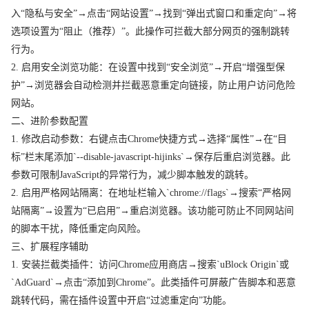
入“隐私与安全”→点击“网站设置”→找到“弹出式窗口和重定向”→将
选项设置为“阻止（推荐）”。此操作可拦截大部分网页的强制跳转
行为。
2. 启用安全浏览功能：在设置中找到“安全浏览”→开启“增强型保
护”→浏览器会自动检测并拦截恶意重定向链接，防止用户访问危险
网站。
二、进阶参数配置
1. 修改启动参数：右键点击Chrome快捷方式→选择“属性”→在“目
标”栏末尾添加`--disable-javascript-hijinks`→保存后重启浏览器。此
参数可限制JavaScript的异常行为，减少脚本触发的跳转。
2. 启用严格网站隔离：在地址栏输入`chrome://flags`→搜索“严格网
站隔离”→设置为“已启用”→重启浏览器。该功能可防止不同网站间
的脚本干扰，降低重定向风险。
三、扩展程序辅助
1. 安装拦截类插件：访问Chrome应用商店→搜索`uBlock Origin`或
`AdGuard`→点击“添加到Chrome”。此类插件可屏蔽广告脚本和恶意
跳转代码，需在插件设置中开启“过滤重定向”功能。