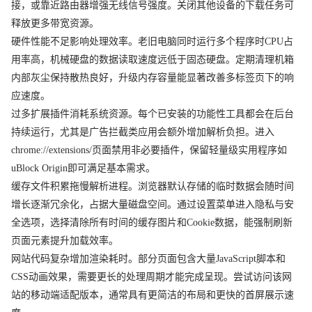
接，或靠近路由器增强无线信号强度。关闭其他设备的下载任务可
释放更多带宽资源。
硬件性能不足影响处理效率。老旧电脑同时运行多个程序时CPU占
用率高，机械硬盘的数据读取速度远低于固态硬盘。定期清理机箱
内部灰尘保持散热良好，升级内存容量能显著改善多标签页下的响
应速度。
过多扩展插件消耗系统资源。每个已安装的功能性工具都会在后台
持续运行，尤其是广告拦截类应用会额外增加解析负担。进入
chrome://extensions/页面禁用非必要插件，保留轻量级实用程序如
uBlock Origin即可满足基本需求。
缓存文件积累拖慢解析进程。浏览器默认存储的临时数据会随时间
增长逐渐冗余化，占据大量磁盘空间。通过设置菜单进入隐私与安
全选项，选择清除所有时间的缓存图片和Cookie数据，能强制刷新
页面元素提升加载效率。
网站代码复杂增加渲染耗时。部分页面包含大量JavaScript脚本和
CSS动画效果，需要更长的处理周期才能完成呈现。尝试访问该网
站的移动端适配版本，通常具有更简洁的布局和更快的首屏展示速