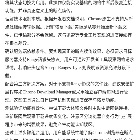
将其状态切换为启用。此操作仅能实现基础的网络中断后恢复连接
功能，并非真正意义上的断点续传。
理解技术限制本质。根据开发者文档说明，Chrome原生不支持从断
点处继续传输数据。所谓“恢复下载”实际是从零开始重新下载文
件，已传输部分不会保留。这与迅雷等专业工具实现的进度接续存
在根本差异。
确认服务端依赖条件。要实现真正的断点续传效果，必须要求目标
服务器支持Range请求头协议。用户可通过开发者工具观察网络请求
详情，若响应头包含Accept-Ranges: bytes则表明该资源允许分段下
载。
配合第三方解决方案。对于不支持Range协议的文件源，建议安装扩
展程序如Chrono Download Manager或采用独立客户端IDM进行管
理。这些工具通过自建缓存机制实现进度保存与恢复功能。
测试验证功能有效性。尝试下载大体积文件时主动中断网络连接，
重新联网后观察下载进度条变化。注意区分浏览器自身行为与扩展
程序带来的增强效果，避免产生功能认知误区。
通过上述步骤组合运用，用户能系统性地了解Chrome浏览器在断点