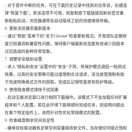
- 对于意外中断的任务，可在下载历史记录中找到对应条目，右键选
择“恢复下载”。若该选项不可用，则复制原下载链接到新标签页重
新粘贴启动，浏览器通常会自动接续之前的进度继续传输。
6. 更新浏览器至最新版本
- 通过“帮助”菜单下的“关于Chrome”检查更新情况。开发团队定期修
复已知漏洞和兼容性问题，保持客户端最新状态能有效减少因版本
过旧造成的各种异常现象。
7. 调整安全级别设置
- 进入“隐私和安全”设置中的“安全”子项，将保护模式调低一档测试
效果。过高的安全策略可能过度限制合法请求，适当放宽限制有助
于完成特殊格式文件的获取。完成后记得恢复原有防护等级。
8. 使用隐身模式排除干扰因素
- 启动无痕浏览窗口进行相同下载操作。该模式下不会加载任何扩展
程序和个人配置，若在此环境下能够顺利完成任务，则说明问题出
在某个特定组件上，进而针对性优化常规模式的配置。
9. 检查磁盘剩余空间充足性
- 确保目标驱动器有足够空闲容量接收新文件。当存储空间接近饱和