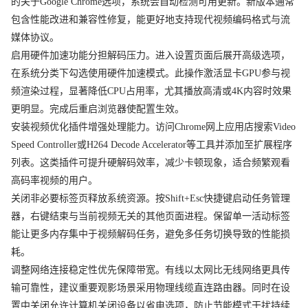
的关于Google Chrome选项，系统会自动检测可用更新。新版本通常
包含性能改进和兼容性修复，能更好地支持现代视频编码格式与流
媒体协议。
启用硬件加速功能分担解码压力。进入设置页面后展开高级选项，
在系统分类下勾选使用硬件加速模式。此操作激活显卡GPU参与视
频渲染过程，显著降低CPU占用率，尤其播放高清或4K内容时效果
更明显。完成后重启浏览器使配置生效。
安装视频优化插件增强处理能力。访问Chrome网上应用店搜索Video
Speed Controller或H264 Decode Accelerator等工具并添加至扩展程序
列表。这类插件可提升硬解码效率，减少卡顿现象，适合频繁观看
高码率视频的用户。
关闭非必要标签页释放系统资源。按Shift+Esc快捷键启动任务管理
器，右键结束与当前视频无关的其他页面进程。保留单一活动标签
能让更多内存集中于视频解码任务，避免多任务切换导致的性能损
耗。
调整网络连接稳定性优先保障带宽。有线以太网比无线网络更具传
输可靠性，建议重要观影场景采用物理线缆直连路由器。同时在设
置中关闭允许计算机关闭设备以省电选项，防止节能模式干扰持续