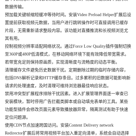
数据传输。
预加载关键帧缩短缓冲等待时间。安装Video Preload Helper扩展后设
置提前获取视频元数据，当用户进行跳转操作时可直接调用已缓存
片段，无需重新请求整段内容。该功能对直播推流和长视频浏览尤
其有用。
控制视频分辨率适配网络状况。通过Force Low Quality插件强制切换
至360P或480P低清模式，在移动网络环境下能有效降低带宽需求。
若带宽充足则保持原画质，实现清晰度与流畅度的动态平衡。
清理缓存文件避免历史数据干扰。定期删除过期的临时存储内容，
包括DNS解析记录和HTTP缓存条目。过多累积的旧数据可能影响新
请求的处理速度，及时清理可维持浏览器最佳响应状态。
禁用冲突型扩展程序排除干扰因素。进入扩展管理界面逐一审查已
安装模块，暂时停用广告拦截类脚本或自动填充表单的工具。某些
功能型插件会修改页面元素导致播放器异常，隔离测试有助于快速
定位问题源。
使用CDN节点加速跨国访问。安装Content Delivery network
Redirector扩展后将常用视频平台加入重定向清单，系统会自动选择