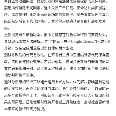
务器正常返回数据，修复失效的网络连接或更新破损的文件引用。
禁用插件排除干扰因素。逐个关闭广告拦截、安全防护类扩展程
序，每次操作后刷新页面验证功能恢复情况。某些脚本管理工具会
阻止特定域名下的代码执行，暂时停用以确认是否由扩展引发冲
突。
更新浏览器至最新版本。旧版可能存在对新语法特性的支持缺失，
导致现代脚本无法解析。访问“帮助→关于Google Chrome”自动检测
升级，安装完成后重启浏览器使新版本生效。
测试修改后的代码有效性。在开发者工具中直接编辑源代码保存更
改，实时预览修复效果。若验证成功，需同步更新服务器端的原始
文件确保长期有效。对于复杂逻辑错误，建议添加控制台输出语句
辅助判断执行顺序。
通过分层级的管控策略组合运用上述方法，优先解决影响基础功能
的明显错误，再逐步优化细节体验。遇到复杂问题时，可以同时开
启多个面板协同工作，例如结合元素审查与控制台日志分析动态效
果实现原理。日常使用时保持开发者工具熟练度，定期检查更新版
本带来的新特性支持情况。