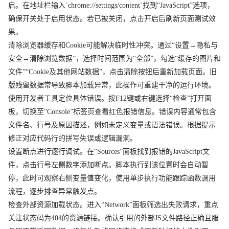
启。在地址栏输入`chrome://settings/content`找到“JavaScript”选项，
确保开关处于启用状态。若已被关闭，点击开启后刷新页面测试效
果。
清除浏览器缓存和Cookie可能解决临时性冲突。通过“设置→隐私与
安全→清除浏览数据”，选择时间范围为“全部”，勾选“缓存的图片和
文件”“Cookie及其他网站数据”，点击清除按钮后重新加载页面。旧
版残留数据常导致脚本加载异常，此操作可重建干净的运行环境。
使用开发者工具定位具体错误。按F12键或右键选择“检查”打开面
板，切换至“Console”标签页查看红色报错信息。错误内容通常包含
文件名、行号及原因描述，例如未定义变量或语法错误。根据提示
修正对应代码行的拼写失误或逻辑漏洞。
设置断点进行逐行调试。在“Sources”面板找到报错的JavaScript文
件，点击行号左侧数字添加断点。脚本执行到该位置时会自动暂
停，此时可观察右侧变量值变化，使用单步执行功能跟踪函数调用
流程，逐步排查异常触发点。
检查外部资源加载状态。进入“Network”面板筛选出失败请求，重点
关注状态码为404的资源链接。确认引用的外部JS文件路径正确且服