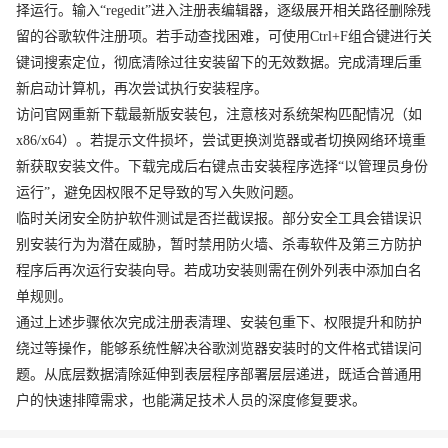
择运行。输入“regedit”进入注册表编辑器，逐级展开相关路径删除残
留的谷歌软件注册项。若手动查找困难，可使用Ctrl+F组合键进行关
键词搜索定位，彻底清除过往安装留下的无效数据。完成清理后重
新启动计算机，再次尝试执行安装程序。
访问官网重新下载最新版安装包，注意核对系统架构匹配情况（如
x86/x64）。若提示文件损坏，尝试更换浏览器或者切换网络环境重
新获取安装文件。下载完成后右键点击安装程序选择“以管理员身份
运行”，避免因权限不足导致的写入失败问题。
临时关闭安全防护软件测试是否拦截误报。部分安全工具会错误识
别安装行为为潜在威胁，暂时禁用防火墙、杀毒软件及第三方防护
程序后再次运行安装向导。若成功安装则需在例外列表中添加白名
单规则。
通过上述步骤依次完成注册表清理、安装包重下、权限提升和防护
绕过等操作，能够系统性解决谷歌浏览器安装时的文件格式错误问
题。从底层数据清除延伸到表层程序部署层层递进，既适合普通用
户的快速排障需求，也能满足技术人员的深度修复要求。