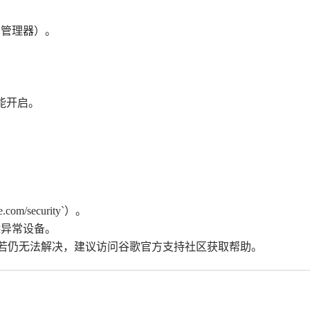
签管理器）。
。
充”功能开启。
om/security`）。
），删除异常设备。
题。若仍无法解决，建议访问谷歌官方支持社区获取帮助。