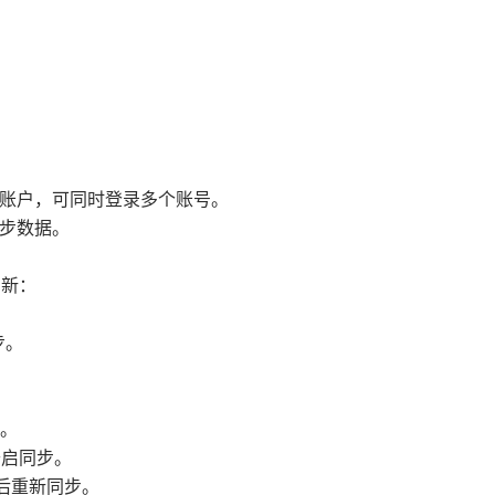
。
有账户，可同时登录多个账号。
同步数据。
刷新：
步。
号。
开启同步。
重启后重新同步。