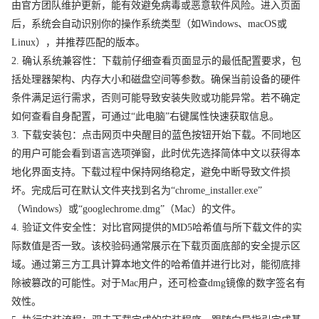
由官方团队维护更新，能有效避免病毒或恶意软件风险。进入页面
后，系统会自动识别你的操作系统类型（如Windows、macOS或
Linux），并推荐匹配的版本。
2. 确认系统兼容性：下载前仔细查看页面显示的最低配置要求，包
括处理器架构、内存大小和磁盘空间等参数。确保当前设备的硬件
条件满足运行需求，否则可能导致安装失败或功能异常。若不确定
如何查看自身配置，可通过“此电脑”右键属性快速获取信息。
3. 下载安装包：点击网页中央醒目的蓝色按钮开始下载。不同地区
的用户可能会看到语言选项弹窗，此时优先选择简体中文以获得本
地化界面支持。下载过程中保持网络稳定，避免中断导致文件损
坏。完成后可在默认文件夹找到名为“chrome_installer.exe”
（Windows）或“googlechrome.dmg”（Mac）的文件。
4. 验证文件安全性：对比官网提供的MD5哈希值与所下载文件的实
际数值是否一致。该校验码通常展示在下载页面底部的安全提示区
域。通过第三方工具计算本地文件的哈希值并进行比对，能彻底排
除被篡改的可能性。对于Mac用户，还可检查dmg镜像的数字签名有
效性。