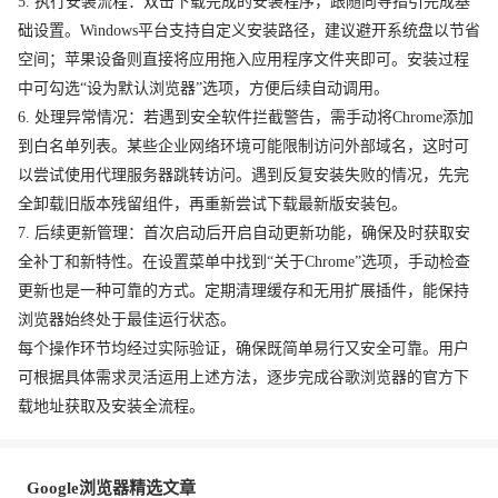
5. 执行安装流程：双击下载完成的安装程序，跟随向导指引完成基
础设置。Windows平台支持自定义安装路径，建议避开系统盘以节省
空间；苹果设备则直接将应用拖入应用程序文件夹即可。安装过程
中可勾选“设为默认浏览器”选项，方便后续自动调用。
6. 处理异常情况：若遇到安全软件拦截警告，需手动将Chrome添加
到白名单列表。某些企业网络环境可能限制访问外部域名，这时可
以尝试使用代理服务器跳转访问。遇到反复安装失败的情况，先完
全卸载旧版本残留组件，再重新尝试下载最新版安装包。
7. 后续更新管理：首次启动后开启自动更新功能，确保及时获取安
全补丁和新特性。在设置菜单中找到“关于Chrome”选项，手动检查
更新也是一种可靠的方式。定期清理缓存和无用扩展插件，能保持
浏览器始终处于最佳运行状态。
每个操作环节均经过实际验证，确保既简单易行又安全可靠。用户
可根据具体需求灵活运用上述方法，逐步完成谷歌浏览器的官方下
载地址获取及安装全流程。
Google浏览器精选文章