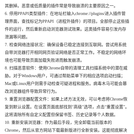
其删掉。恶意或低质量的插件常是导致崩溃的主要原因之一。
6. 停用PPAPI类型插件：在地址栏输入chrome://plugins/进入插件管
理界面，查找标记为PPAPI（进程外插件）的项目。全部停止这些插
件的运行，然后重新启动浏览器测试效果。这类插件容易引发内存
泄漏等问题。
7. 检查网络连接状况：确保设备已稳定连接到互联网。尝试用系统
自带浏览器打开相同网页验证网络是否正常工作。不稳定的网络环
境也可能导致页面加载失败进而触发崩溃。
8. 扫描恶意软件：使用Chrome自带的清理工具扫描系统中的潜在威
胁。对于Windows用户，可通过帮助菜单下的相应选项启动扫描；
Mac或Linux用户则需手动检查可疑进程和服务。病毒木马可能会篡
改浏览器组件导致异常行为。
9. 重置浏览器配置文件：如果上述方法无效，可以考虑将Chrome恢
复到默认设置。在设置页面底部找到“高级”选项，点击“重置设置”。
这将清除所有自定义配置但保留书签、历史记录等个人数据。
10. 重新安装浏览器：作为最后手段，完全卸载当前版本的
Chrome，然后从官方网站下载最新版进行全新安装。这能彻底解决