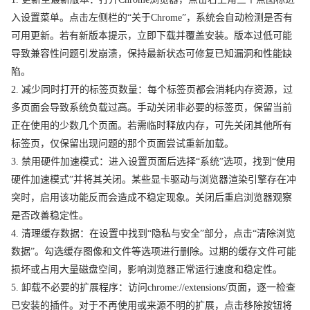
入设置菜单。点击左侧栏的“关于Chrome”，系统会自动检测是否有
可用更新。若有新版本提示，立即下载并覆盖安装。版本过低可能
导致兼容性问题引发崩溃，保持最新状态可修复已知漏洞和性能缺
陷。
2. 减少同时打开的标签页数量：每个标签页都会消耗内存资源，过
多页面会导致系统负载过高。手动关闭非必要的标签页，保留当前
正在使用的少数几个页面。若需临时释放内存，可先关闭其他所有
标签页，仅保留出现问题的那个页面尝试重新加载。
3. 禁用硬件加速模式：进入设置页面后选择“系统”选项，找到“使用
硬件加速模式”并将其关闭。某些显卡驱动与浏览器渲染引擎存在冲
突时，启用该功能反而会造成不稳定现象。关闭后重启浏览器观察
是否改善稳定性。
4. 清理缓存数据：在设置中找到“隐私与安全”部分，点击“清除浏览
数据”。勾选缓存图像和文件等选项进行删除。过期的缓存文件可能
损坏或占用大量磁盘空间，影响浏览器正常运行速度和稳定性。
5. 卸载不必要的扩展程序：访问chrome://extensions/页面，逐一检查
已安装的插件。对于不再使用或来源不明的扩展，点击移除按钮将