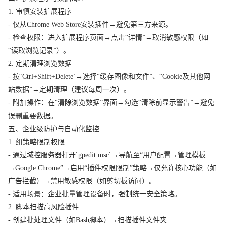
1. 审慎安装扩展程序
- 仅从Chrome Web Store安装插件→避免第三方来源。
- 检查权限：进入扩展程序页面→点击“详情”→取消敏感权限（如
“读取浏览记录”）。
2. 定期清理浏览数据
- 按`Ctrl+Shift+Delete`→选择“缓存图像和文件”、“Cookie及其他网
站数据”→定期清理（建议每周一次）。
- 附加操作：在“清除浏览数据”界面→勾选“清除前显示警告”→避免
误删重要数据。
五、企业级防护与自动化监控
1. 组策略限制权限
- 通过域控服务器打开`gpedit.msc`→导航至“用户配置→管理模板
→Google Chrome”→启用“插件权限限制”策略→仅允许核心功能（如
广告拦截）→禁用敏感权限（如剪切板访问）。
- 适用场景：企业批量管理设备时，强制统一安全策略。
2. 脚本扫描高风险插件
- 创建批处理文件（如Bash脚本）→扫描插件文件夹