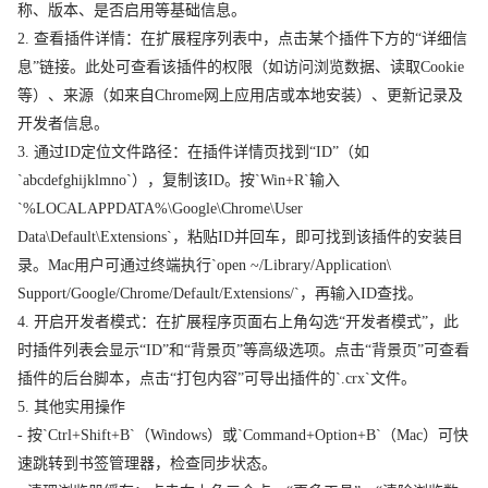
称、版本、是否启用等基础信息。
2. 查看插件详情：在扩展程序列表中，点击某个插件下方的“详细信
息”链接。此处可查看该插件的权限（如访问浏览数据、读取Cookie
等）、来源（如来自Chrome网上应用店或本地安装）、更新记录及
开发者信息。
3. 通过ID定位文件路径：在插件详情页找到“ID”（如
`abcdefghijklmno`），复制该ID。按`Win+R`输入
`%LOCALAPPDATA%\Google\Chrome\User
Data\Default\Extensions`，粘贴ID并回车，即可找到该插件的安装目
录。Mac用户可通过终端执行`open ~/Library/Application\
Support/Google/Chrome/Default/Extensions/`，再输入ID查找。
4. 开启开发者模式：在扩展程序页面右上角勾选“开发者模式”，此
时插件列表会显示“ID”和“背景页”等高级选项。点击“背景页”可查看
插件的后台脚本，点击“打包内容”可导出插件的`.crx`文件。
5. 其他实用操作
- 按`Ctrl+Shift+B`（Windows）或`Command+Option+B`（Mac）可快
速跳转到书签管理器，检查同步状态。