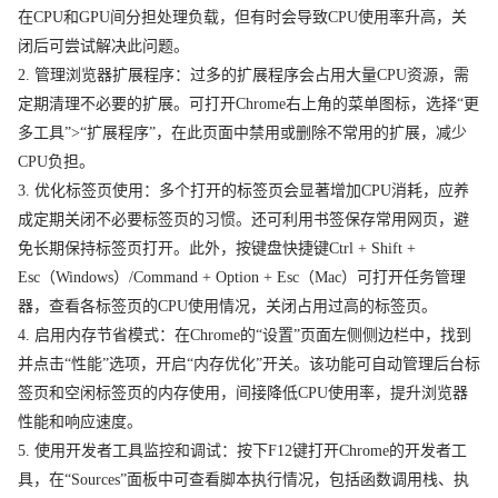
在CPU和GPU间分担处理负载，但有时会导致CPU使用率升高，关
闭后可尝试解决此问题。
2. 管理浏览器扩展程序：过多的扩展程序会占用大量CPU资源，需
定期清理不必要的扩展。可打开Chrome右上角的菜单图标，选择“更
多工具”>“扩展程序”，在此页面中禁用或删除不常用的扩展，减少
CPU负担。
3. 优化标签页使用：多个打开的标签页会显著增加CPU消耗，应养
成定期关闭不必要标签页的习惯。还可利用书签保存常用网页，避
免长期保持标签页打开。此外，按键盘快捷键Ctrl + Shift +
Esc（Windows）/Command + Option + Esc（Mac）可打开任务管理
器，查看各标签页的CPU使用情况，关闭占用过高的标签页。
4. 启用内存节省模式：在Chrome的“设置”页面左侧侧边栏中，找到
并点击“性能”选项，开启“内存优化”开关。该功能可自动管理后台标
签页和空闲标签页的内存使用，间接降低CPU使用率，提升浏览器
性能和响应速度。
5. 使用开发者工具监控和调试：按下F12键打开Chrome的开发者工
具，在“Sources”面板中可查看脚本执行情况，包括函数调用栈、执