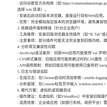
- 访问谷歌官方存档库（如`https://commondatastorage
选择`win`目录）。
- 安装后启动旧版本浏览器，直接运行目标Web应用。
- 优势：完全模拟指定版本的浏览器环境，避免兼容
3. 依赖插件强制降级（针对企业用户）
- 工具推荐：安装旧版浏览器支持插件（如“IE Ta
- 注意事项：部分插件可能无法完全复刻旧版内核，
4. 分析常见兼容性问题
- JavaScript语法差异：旧版Web应用可能使用`var
- CSS样式兼容：旧版应用可能依赖过时的CSS属性（如`
- API调用限制：例如旧版应用可能使用已废弃的`navig
5. 日志与错误追踪
- 生成日志：在Chrome启动时添加参数`--enable-loggi
- 分析报错：在Console标签页中输入`window.onerror = 
6. 替代方案：虚拟机或容器测试
- 操作建议：在虚拟机（如VirtualBox）中安装旧版
- 适用场景：企业级应用（如银行系统、政府平台）