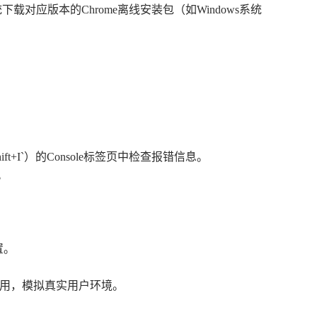
x.`），根据操作系统下载对应版本的Chrome离线安装包（如Windows系统
。
ift+I`）的Console标签页中检查报错信息。
。
位置。
eb应用，模拟真实用户环境。