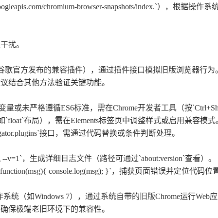
.googleapis.com/chromium-browser-snapshots/inde
性干扰。
b”或谷歌官方发布的兼容插件），通过插件接口模拟旧版浏览器行为
建议结合其他方法验证关键功能。
`声明变量或未严格遵循ES6标准，需在Chrome开发者工具（按`Ctrl+Sh
float`布局），需在Elements标签页中调整样式或启用兼容模式
ator.plugins`接口，需通过代码替换或条件判断处理。
ng --v=1`，生成详细日志文件（路径可通过`about:version`查看）。
function(msg){ console.log(msg); }`，捕获页面错误并定位代码
操作系统（如Windows 7），通过系统自带的旧版Chrome运行W
需确保极端老旧环境下的兼容性。